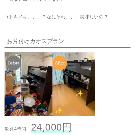
↪︎
トキメキ、、、？なにそれ、、、美味しいの？
お片付けカオスプラン
24,000円
単発4時間