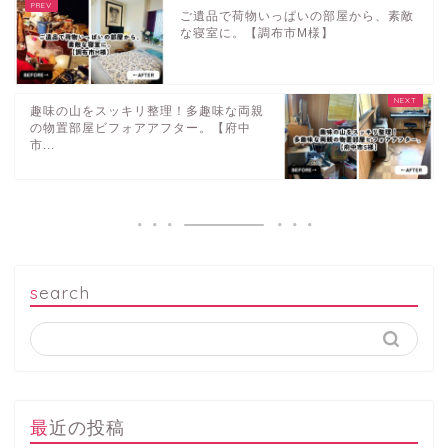
ご遺品で荷物いっぱいの部屋から、素敵
な寝室に。【調布市M様】
趣味の山をスッキリ整理！多趣味な両親
の物置部屋ビフォアアフター。【府中
市...
search
最近の投稿