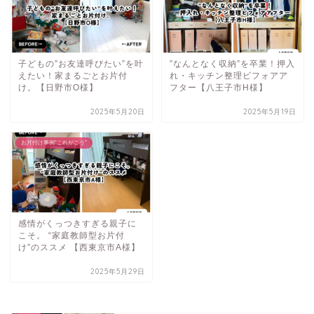
子どもの”お友達呼びたい”を叶
”なんとなく収納”を卒業！押入
えたい！家まるごとお片付
れ・キッチン整理ビフォアア
け。【日野市O様】
フター【八王子市H様】
2025年5月20日
2025年5月19日
お片付け事例“これがこう”
感情がくっつきすぎる親子に
こそ。 “家庭教師型お片付
け”のススメ 【西東京市A様】
2025年5月29日