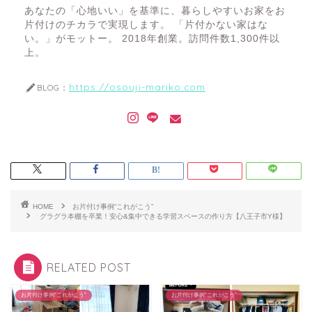
あなたの「心地いい」を基準に、暮らしやすいお家をお
片付けのチカラで実現します。 「片付かない家はな
い。」がモットー。 2018年創業。訪問件数1,300件以
上。
https://osouji-mariko.com
BLOG：
HOME
お片付け事例“これがこう”
グラグラ本棚を卒業！安心&集中できる学習スペースの作り方【八王子市Y様】
RELATED POST
お片付け事例“これがこう”
お片付け事例“これがこう”