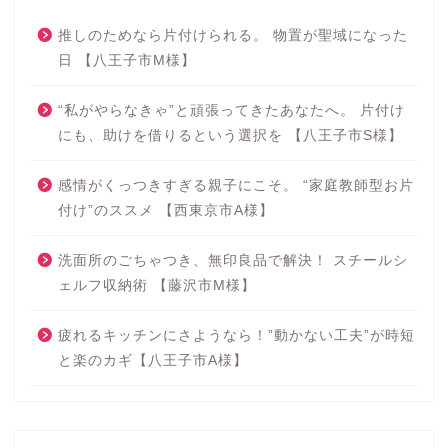
推しのためなら片付けられる。 物置が聖域になった
日 【八王子市M様】
“私がやらなきゃ”と頑張ってきたあなたへ。 片付け
にも、助けを借りるという選択を 【八王子市S様】
感情がくっつきすぎる親子にこそ。 “家庭教師型お片
付け”のススメ 【西東京市A様】
洗面所のごちゃつき、無印良品で解決！ スチールシ
ェルフ収納術 【藤沢市M様】
疲れるキッチンにさようなら！”動かない工夫”が時短
と楽のカギ【八王子市A様】
おそうじやさん八王子まり
こはこんな人です（会社概
要）